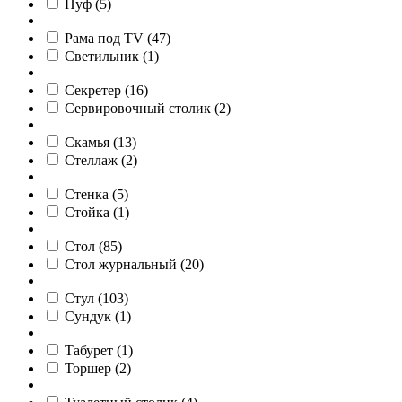
Пуф
(
5
)
Рама под TV
(
47
)
Светильник
(
1
)
Секретер
(
16
)
Сервировочный столик
(
2
)
Скамья
(
13
)
Стеллаж
(
2
)
Стенка
(
5
)
Стойка
(
1
)
Стол
(
85
)
Стол журнальный
(
20
)
Стул
(
103
)
Сундук
(
1
)
Табурет
(
1
)
Торшер
(
2
)