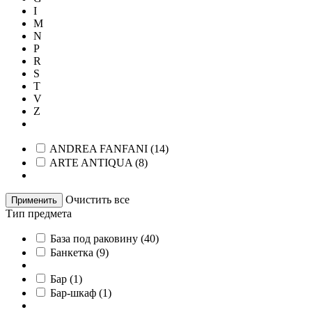
I
M
N
P
R
S
T
V
Z
ANDREA FANFANI
(
14
)
ARTE ANTIQUA
(
8
)
Очистить все
Применить
Тип предмета
База под раковину
(
40
)
Банкетка
(
9
)
Бар
(
1
)
Бар-шкаф
(
1
)