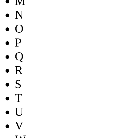
M
N
O
P
Q
R
S
T
U
V