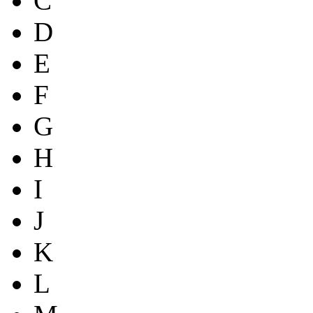
C
D
E
F
G
H
I
J
K
L