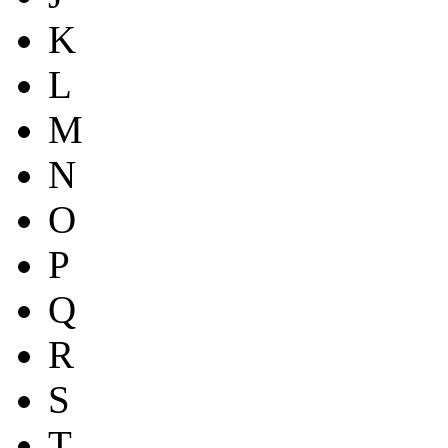
K
L
M
N
O
P
Q
R
S
T