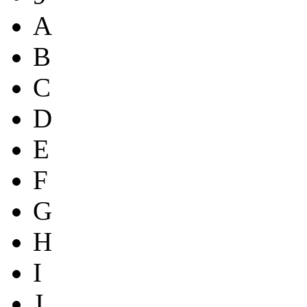
A
B
C
D
E
F
G
H
I
J