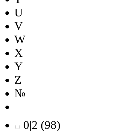
U
V
W
X
Y
Z
№
0|2
(
98
)