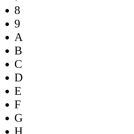
8
9
A
B
C
D
E
F
G
H