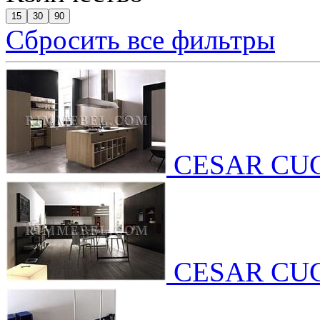
15
30
90
Сбросить все фильтры
CESAR CU
CESAR CU