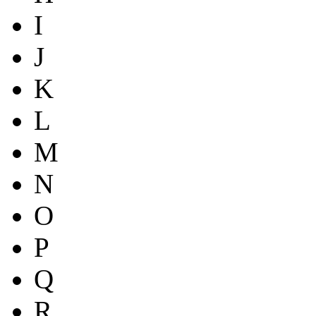
I
J
K
L
M
N
O
P
Q
R