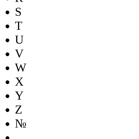
S
T
U
V
W
X
Y
Z
№