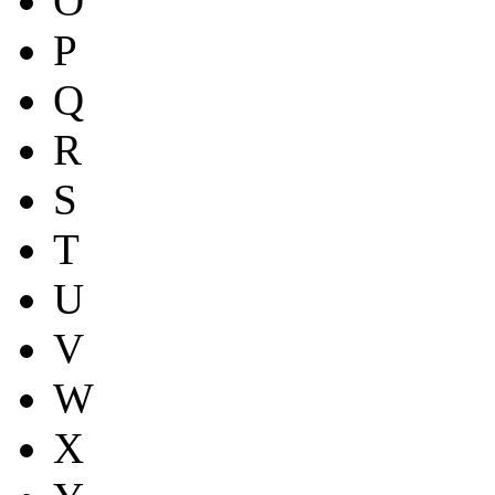
O
P
Q
R
S
T
U
V
W
X