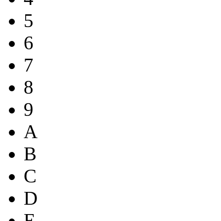
5
6
7
8
9
A
B
C
D
E