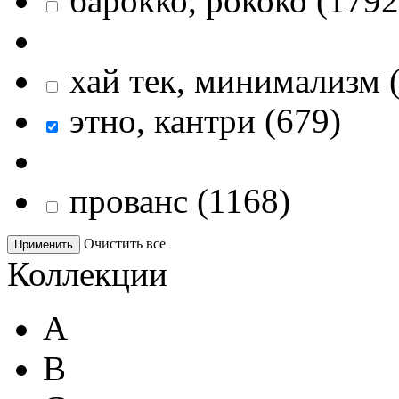
барокко, рококо
(
1792
хай тек, минимализм
этно, кантри
(
679
)
прованс
(
1168
)
Очистить все
Применить
Коллекции
A
B