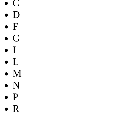
C
D
F
G
I
L
M
N
P
R