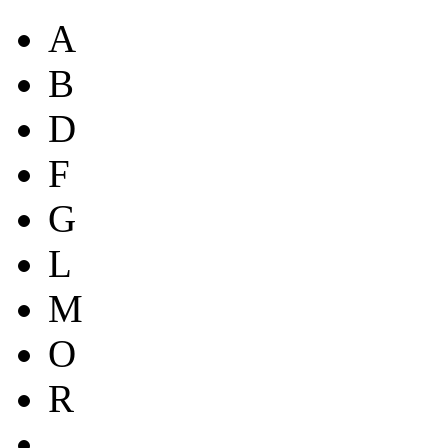
A
B
D
F
G
L
M
O
R