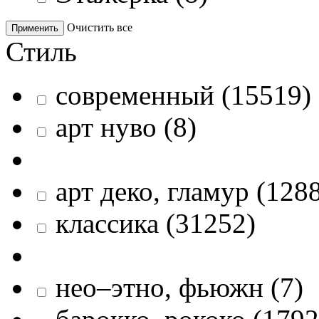
Очистить все
Применить
Стиль
современный
(
15519
)
арт нуво
(
8
)
арт деко, гламур
(
128
классика
(
31252
)
нео–этно, фьюжн
(
7
)