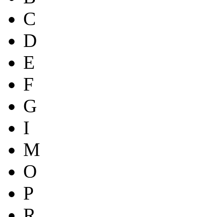
C
D
E
F
G
I
M
O
P
R