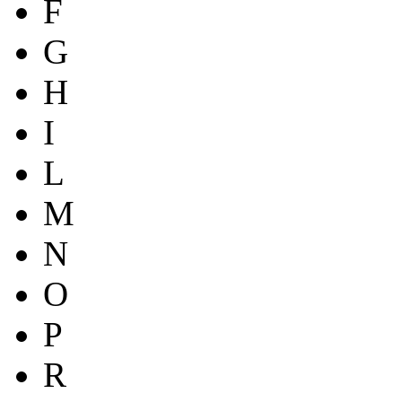
F
G
H
I
L
M
N
O
P
R