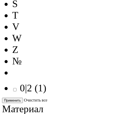
S
T
V
W
Z
№
0|2
(
1
)
Очистить все
Применить
Материал