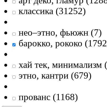
арт деко, гламур
(
128
классика
(
31252
)
нео–этно, фьюжн
(
7
)
барокко, рококо
(
1792
хай тек, минимализм
этно, кантри
(
679
)
прованс
(
1168
)