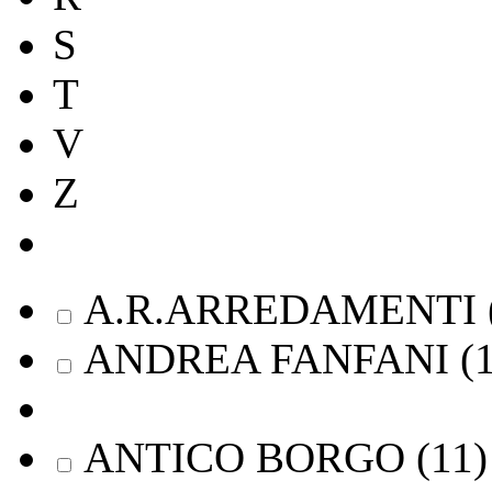
S
T
V
Z
A.R.ARREDAMENTI
ANDREA FANFANI
(
ANTICO BORGO
(
11
)