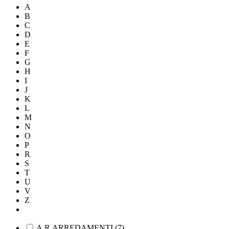
A
B
C
D
E
F
G
H
I
J
K
L
M
N
O
P
R
S
T
U
V
Z
A.R.ARREDAMENTI
(
7
)