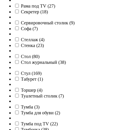
Рама под TV
(
27
)
Секретер
(
18
)
Сервировочный столик
(
9
)
Софа
(
7
)
Стеллаж
(
4
)
Стенка
(
23
)
Стол
(
80
)
Стол журнальный
(
38
)
Стул
(
169
)
Табурет
(
1
)
Торшер
(
4
)
Туалетный столик
(
7
)
Тумба
(
3
)
Тумба для обуви
(
2
)
Тумба под TV
(
22
)
Тумбочка
(
38
)