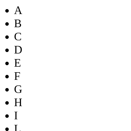
A
B
C
D
E
F
G
H
I
L