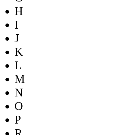
H
I
J
K
L
M
N
O
P
R