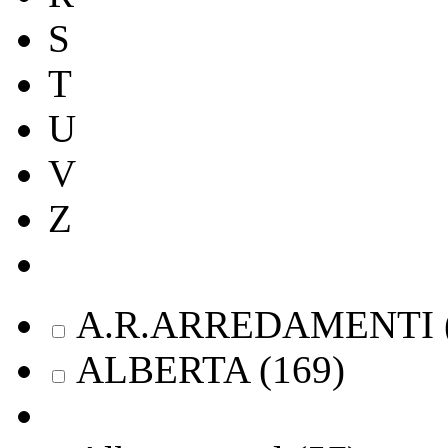
S
T
U
V
Z
A.R.ARREDAMENTI
ALBERTA
(
169
)