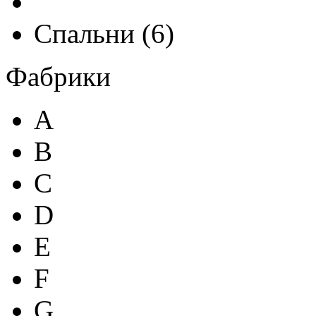
Спальни
(
6
)
Фабрики
A
B
C
D
E
F
G