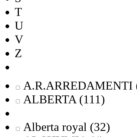
T
U
V
Z
A.R.ARREDAMENTI
ALBERTA
(
111
)
Alberta royal
(
32
)