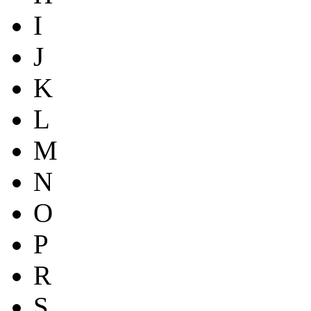
I
J
K
L
M
N
O
P
R
S