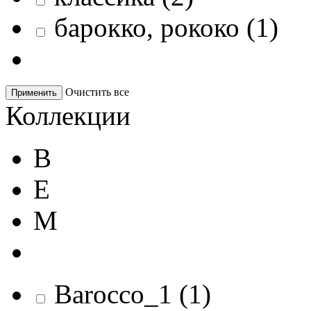
барокко, рококо
(
1
)
Очистить все
Применить
Коллекции
B
E
M
Barocco_1
(
1
)