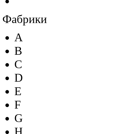
Фабрики
A
B
C
D
E
F
G
H