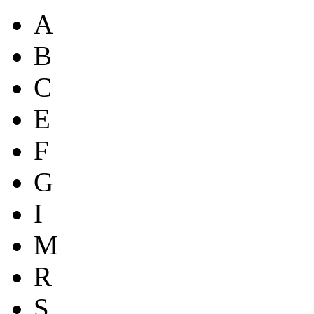
A
B
C
E
F
G
I
M
R
S