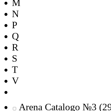
M
N
P
Q
R
S
T
V
Arena Catalogo №3
(
2