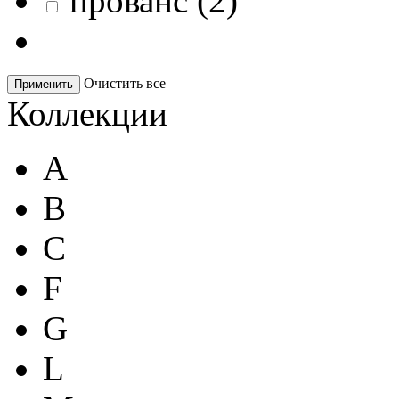
прованс
(
2
)
Очистить все
Применить
Коллекции
A
B
C
F
G
L