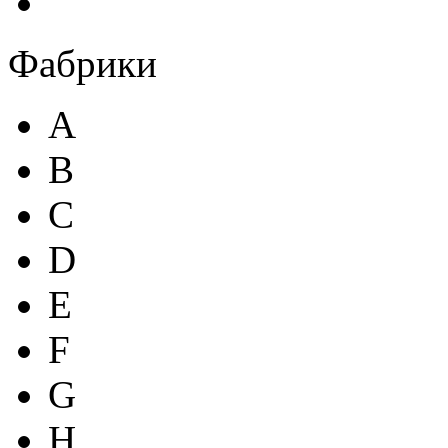
Фабрики
A
B
C
D
E
F
G
H