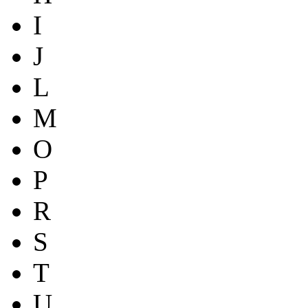
I
J
L
M
O
P
R
S
T
U