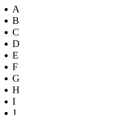
A
B
C
D
E
F
G
H
I
J