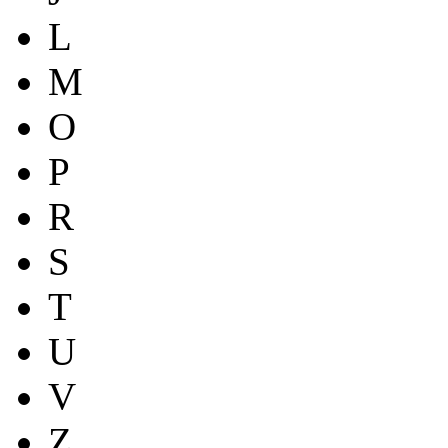
L
M
O
P
R
S
T
U
V
Z