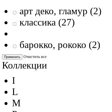
арт деко, гламур
(
2
)
классика
(
27
)
барокко, рококо
(
2
)
Очистить все
Применить
Коллекции
I
L
M