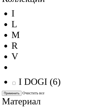
I
L
M
R
V
I DOGI
(
6
)
Очистить все
Применить
Материал