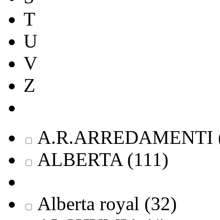
T
U
V
Z
A.R.ARREDAMENTI
ALBERTA
(
111
)
Alberta royal
(
32
)