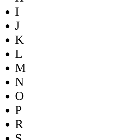
I
J
K
L
M
N
O
P
R
S