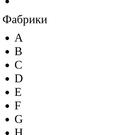
Фабрики
A
B
C
D
E
F
G
H