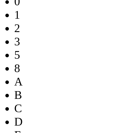
0
1
2
3
5
8
A
B
C
D