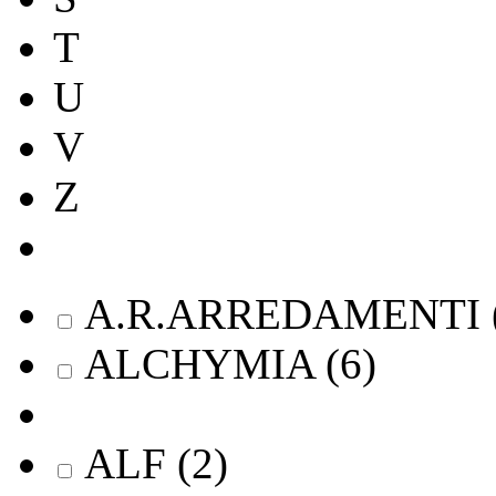
T
U
V
Z
A.R.ARREDAMENTI
ALCHYMIA
(
6
)
ALF
(
2
)