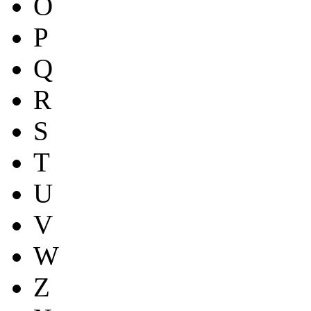
O
P
Q
R
S
T
U
V
W
Z