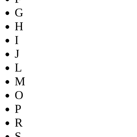
G
H
I
J
L
M
O
P
R
S