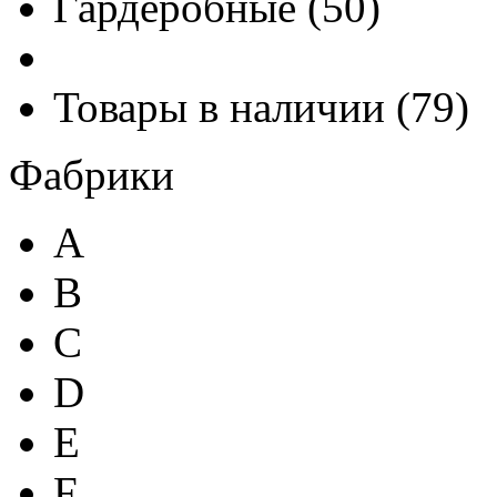
Гардеробные
(
50
)
Товары в наличии
(
79
)
Фабрики
A
B
C
D
E
F