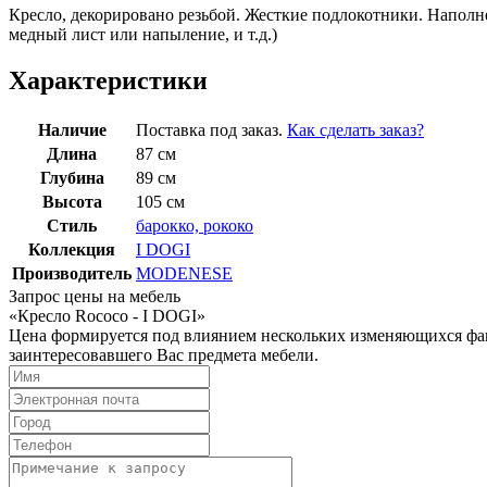
Кресло, декорировано резьбой. Жесткие подлокотники. Наполне
медный лист или напыление, и т.д.)
Характеристики
Наличие
Поставка под заказ.
Как сделать заказ?
Длина
87 см
Глубина
89 см
Высота
105 см
Стиль
барокко, рококо
Коллекция
I DOGI
Производитель
MODENESE
Запрос цены на мебель
«Кресло Rococo - I DOGI»
Цена формируется под влиянием нескольких изменяющихся факт
заинтересовавшего Вас предмета мебели.