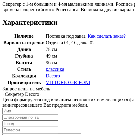
Секретер с 1-м большим и 4-мя маленькими ящиками. Роспись 
времена флорентийского Ренессанса. Возможны другие вариан
Характеристики
Наличие
Поставка под заказ.
Как сделать заказ?
Варианты отделки
Отделка 01, Отделка 02
Длина
78 см
Глубина
49 см
Высота
96 см
Стиль
классика
Коллекция
Decoro
Производитель
VITTORIO GRIFONI
Запрос цены на мебель
«Секретер Decoro»
Цена формируется под влиянием нескольких изменяющихся факт
заинтересовавшего Вас предмета мебели.