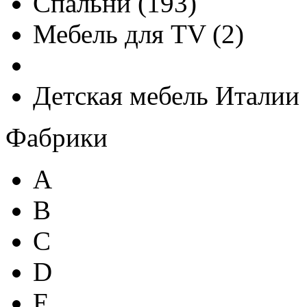
Спальни
(
193
)
Мебель для TV
(
2
)
Детская мебель Италии
Фабрики
A
B
C
D
E