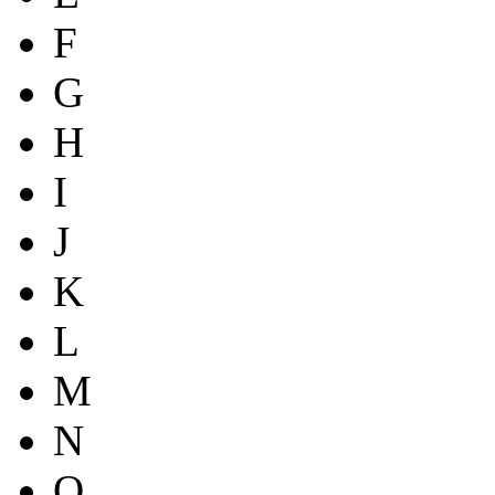
F
G
H
I
J
K
L
M
N
O