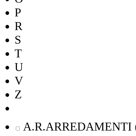
P
R
S
T
U
V
Z
A.R.ARREDAMENTI