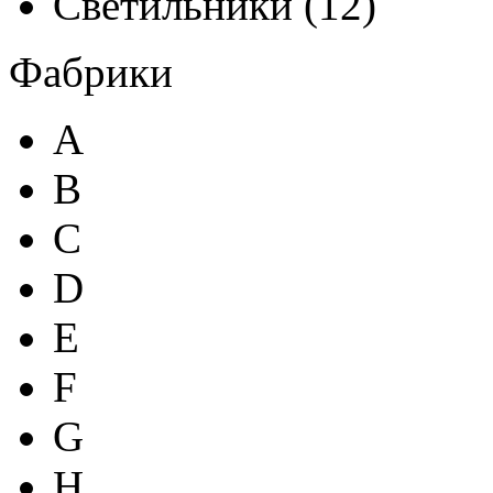
Светильники
(
12
)
Фабрики
A
B
C
D
E
F
G
H