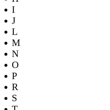
I
J
L
M
N
O
P
R
S
T